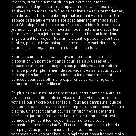
récents, stratégiquement situés pour être facilement
accessibles depuis tous les emplacements. Ces blocs sont
équipés de douches, de WC et de cabinets de toilette modernes,
afin de vous offrir un confort optimal pendant votre séjour. Un
espace dédié aux enfants a été spécialement aménagé avec
des WC adaptés et deux coins bébé pour le bien-être des plus
jeunes. Pour plus de commodités, nous mettons à disposition
deux lave-linges à jetons pour ceux qui souhaitent laver leur
linge durant leur séjour. Nos amis à quatre pattes ne sont pas
oubliés, puisque le camping dispose de deux cani-douches,
pour leur offrir également un moment de confort.
Pour les campeurs en camping-car, notre camping met à
disposition un point de vidange pour les eaux usées et un
espace pour le remplissage en eau potable, vous permettant
ainsi de profiter pleinement de vos vacances sans vous soucier
des aspects logistiques. Ces installations modernes sont
pensées pour vous offrir une expérience de camping sans
contrainte et en toute liberté.
En plus de ces installations pratiques, notre camping 4 étoiles
propose une multitude de services et d’activités pour rendre
votre séjour encore plus agréable. Tous nos campeurs, que ce
soit en tente, en caravane ou en camping-car, ont accès à notre
piscine, un endroit parfait pour se rafraîchir et se détendre
après une journée d’activités. Pour ceux qui souhaitent rester
connectés pendant leur séjour, nous mettons à votre
disposition une connexion Wi-Fi gratuite, disponible au bar du
camping. Vous pourrez ainsi partager vos moments de
vacances avec vos proches, ou simplement consulter vos mails