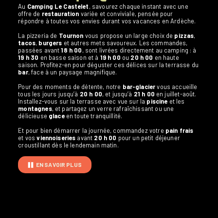
Au
Camping Le Castelet
, savourez chaque instant avec une
offre de
restauration
variée et conviviale, pensée pour
répondre à toutes vos envies durant vos vacances en Ardèche.
La pizzeria de
Tournon
vous propose un large choix de
pizzas
,
tacos
,
burgers
et autres mets savoureux. Les commandes,
passées avant
18 h 00
, sont livrées directement au camping : à
19 h 30
en basse saison et à
19 h 00
ou
20 h 00
en haute
saison. Profitez-en pour déguster ces délices sur la terrasse du
bar
, face à un paysage magnifique.
Pour des moments de détente, notre
bar-glacier
vous accueille
tous les jours jusqu’à
20 h 00
, et jusqu’à
21 h 00
en juillet-août.
Installez-vous sur la terrasse avec vue sur la
piscine
et les
montagnes
, et partagez un verre rafraîchissant ou une
délicieuse
glace
en toute tranquillité.
Et pour bien démarrer la journée, commandez votre
pain frais
et vos
viennoiseries
avant
20 h 00
pour un petit déjeuner
croustillant dès le lendemain matin.
EN SAVOIR PLUS