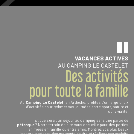
VACANCES ACTIVES
AU CAMPING LE CASTELET
Des activités
pour toute la famille
Au
Camping Le Castelet
, en Ardèche, profitez d’un large choix
d’activités pour rythmer vos journées entre sport, nature et
convivialité.
Et que serait un séjour au camping sans une partie de
pétanque
? Notre terrain éclairé vous accueille pour des parties
animées en famille ou entre amis. Montrez vos plus beaux
lancers, partagez des moments de rire et réalisez vos exploits